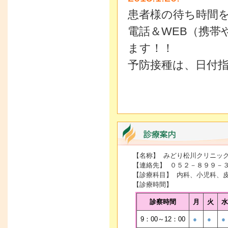
患者様の待ち時間
電話＆WEB（携
ます！！
予防接種は、日付指
【名称】 みどり松川クリニッ
【連絡先】 ０５２－８９９－
【診療科目】 内科、小児科、
【診療時間】
診察時間
月
火
水
9：00～12：00
●
●
●