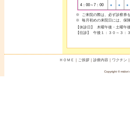
4：00～7：00
●
●
●
※ ご来院の際は、必ず診察券
※ 毎月初めの来院日には、保
【休診日】 木曜午後・土曜午
【往診】 午後１：３０～３：
ＨＯＭＥ
｜
ご挨拶
｜
診療内容
｜
ワクチン
Copyright © midori 